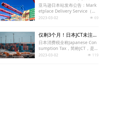
亚马逊日本站发布公告：Mark
etplace Delivery Service（以
下简称“服务”）是一种服务，将
2023-03-02
69
넶
允许卖家在他们公司运送买家
订单时以特价使用送货公司。
仅剩3个月！日本JCT未注册将直接影响销售！！！
日本消费税全称Japanese Con
sumption Tax，简称JCT，是消
费者在购买商品时支付的一种
2023-03-02
119
넶
税，类似欧盟国家的VAT和中国
的增值税，也称为日本版VAT。
亚马逊最新数据！第三方卖家占假日季近60%销售额
亚马逊发布新闻稿称，今年假
日季，平台第三方卖家销售额
创历史新高，占亚马逊假日季
2023-03-02
56
넶
总销售额的60%。
电话：
18561017371
日本站卖家现在可以在 LINE 上收到帐户可跟踪率相关通知
手机：
18663878889
现已开始在 LINE 官方帐户上发
布新的通知，专门用于亚马逊
地址：
山东省烟台市莱山区源盛路1号
列表服务运营的重要通知。
2023-03-02
82
넶