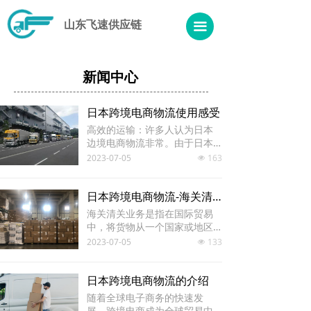
山东飞速供应链
끀
新闻中心
日本跨境电商物流使用感受
高效的运输：许多人认为日本
边境电商物流非常。由于日本
拥有发达的运输网络和先进的
2023-07-05
163
넶
物流设施，货物通常能够在短
时间内快速到达目的地。这种
高效性使得旅客能够迅速收货
日本跨境电商物流-海关清关业务介绍
到他们在日本购买的产品。
海关清关业务是指在国际贸易
中，将货物从一个国家或地区
进口到另一个国家或地区时，
2023-07-05
133
넶
必须经过海关的检验、通道和
监管程序的流程。海关清关的
目的是确保货物符合国际贸易
日本跨境电商物流的介绍
法规和相关标准，同时保障国
随着全球电子商务的快速发
家安全、公共利益和消费者权
展，跨境电商成为全球贸易中