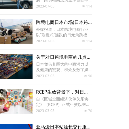
益。
不可忽视的一部分。日本亚洲
2023-07-05
114
넶
作为重要的经济体，其跨境电
商物流系统也亟待完善和发
展。跨境电商物流的介绍：
跨境电商日本市场(日本跨境电商发展现状
外媒报道，日本跨境电商行业
以“崩盘式”连跌的日元为跳板，
强势回归。许多小型公司以利
2023-03-03
114
넶
用日元的大幅贬值重新迈入跨
境电商行业。
关于对日跨境电商的几点注意事项,跨境电商有哪些需要注意事项
日本凭借其巨大的电商潜力以
及健康的宏观、群众及数字媒
体前景脱颖而出，是跨境卖家
2023-03-03
90
넶
可以当即进军的绝佳市场。不
过，有几点要注意：
RCEP生效背景下，对日跨境电商出海发展正当时
自《区域全面经济伙伴关系协
定》（RCEP）正式生效以来，
协定已在新加坡、泰国、越
2023-03-03
70
넶
南、马来西亚、文莱等7个东盟
成员国和中国、日本、韩国、
新西兰、澳大利亚正式实施。
亚马逊日本站延长交付服务折扣促销期！